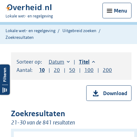
Menu
U
Lokale wet- en regelgeving
bent
hier:
Lokale wet- en regelgeving
Uitgebreid zoeken
Zoekresultaten
Sorteer op:
Sorteer op:
Datum
aflopend
Sorteer op:
Titel
aflopend
Aantal:
Toon
10
resultaten per pagina
Toon
20
resultaten per pagina
Toon
50
resultaten per pagina
Toon
100
resultaten per pag
Toon
200
resultaten
Download
Zoekresultaten
21-30 van de 841 resultaten