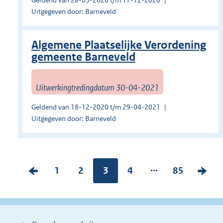
Geldend van 28-03-2020 t/m 17-12-2020
Uitgegeven door: Barneveld
Algemene Plaatselijke Verordening
gemeente Barneveld
Uitwerkingtredingdatum 30-04-2021
Geldend van 18-12-2020 t/m 29-04-2021
Uitgegeven door: Barneveld
...
V
P
1
P
2
Pagina:
3
P
4
P
85
V
o
a
a
a
a
o
r
g
g
g
g
l
i
i
i
i
i
g