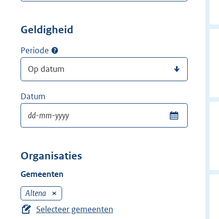
Geldigheid
Periode
Datum
Organisaties
Gemeenten
Altena
V
e
Selecteer gemeenten