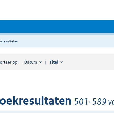
kresultaten
orteer op:
Sorteer op:
Datum
aflopend
Sorteer op:
Titel
oplopend
oekresultaten
501-589 va