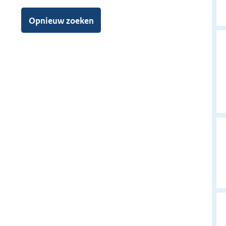
e
n
Opnieuw zoeken
a