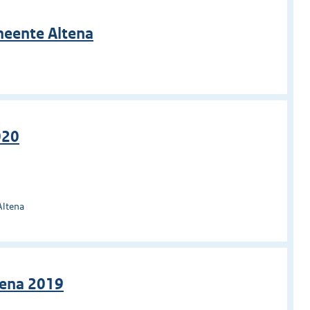
meente Altena
020
Altena
tena 2019