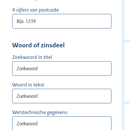
w
i
4 cijfers van postcode
j
d
e
r
Woord of zinsdeel
Zoekwoord in titel
Woord in tekst
Wetstechnische gegevens