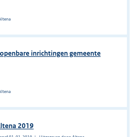
Altena
n openbare inrichtingen gemeente
Altena
Altena 2019
vanaf 01-01-2019
Uitgegeven door: Altena