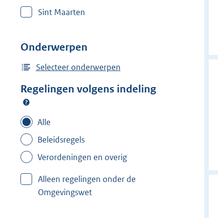
r
Sint Maarten
w
i
j
Onderwerpen
d
e
Selecteer onderwerpen
r
Regelingen volgens indeling
f
i
l
Alle
t
Beleidsregels
e
Verordeningen en overig
r
:
Alleen regelingen onder de
A
Omgevingswet
l
t