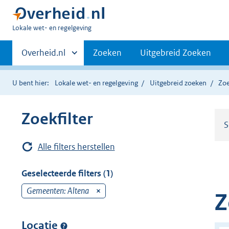
U
Lokale wet- en regelgeving
bent
Primaire
hier:
Andere
Overheid.nl
Zoeken
Uitgebreid Zoeken
sites
navigatie
binnen
U bent hier:
Lokale wet- en regelgeving
Uitgebreid zoeken
Zoe
Zoekfilter
S
Alle filters herstellen
Geselecteerde filters (1)
Gemeenten: Altena
v
Z
e
r
Locatie