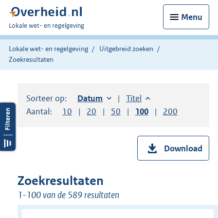
Menu
U
Lokale wet- en regelgeving
bent
hier:
Lokale wet- en regelgeving
Uitgebreid zoeken
Zoekresultaten
Sorteer op:
Sorteer op:
Datum
oplopend
Sorteer op:
Titel
oplopend
Aantal:
Toon
10
resultaten per pagina
Toon
20
resultaten per pagina
Toon
50
resultaten per pagina
Toon
100
resultaten per pag
Toon
200
resultaten
Download
Zoekresultaten
1-100 van de 589 resultaten