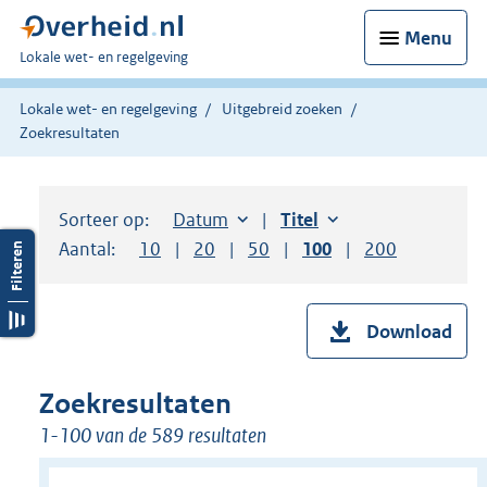
Menu
U
Lokale wet- en regelgeving
bent
hier:
Lokale wet- en regelgeving
Uitgebreid zoeken
Zoekresultaten
Sorteer op:
Sorteer op:
Datum
aflopend
Sorteer op:
Titel
oplopend
Aantal:
Toon
10
resultaten per pagina
Toon
20
resultaten per pagina
Toon
50
resultaten per pagina
Toon
100
resultaten per pag
Toon
200
resultaten
Download
Zoekresultaten
1-100 van de 589 resultaten