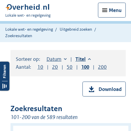
Menu
U
Lokale wet- en regelgeving
bent
hier:
Lokale wet- en regelgeving
Uitgebreid zoeken
Zoekresultaten
Sorteer op:
Sorteer op:
Datum
aflopend
Sorteer op:
Titel
aflopend
Aantal:
Toon
10
resultaten per pagina
Toon
20
resultaten per pagina
Toon
50
resultaten per pagina
Toon
100
resultaten per pag
Toon
200
resultaten
Download
Zoekresultaten
101-200 van de 589 resultaten