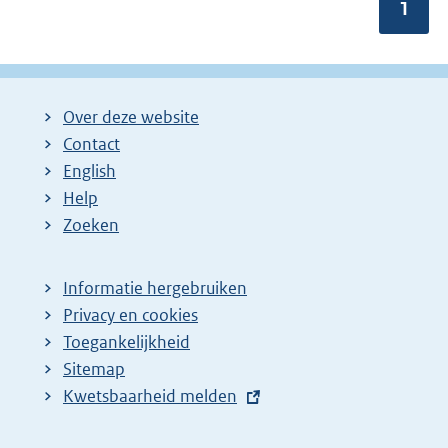
Pagin
1
Over deze website
Contact
English
Help
Zoeken
Informatie hergebruiken
Privacy en cookies
Toegankelijkheid
Sitemap
E
Kwetsbaarheid melden
x