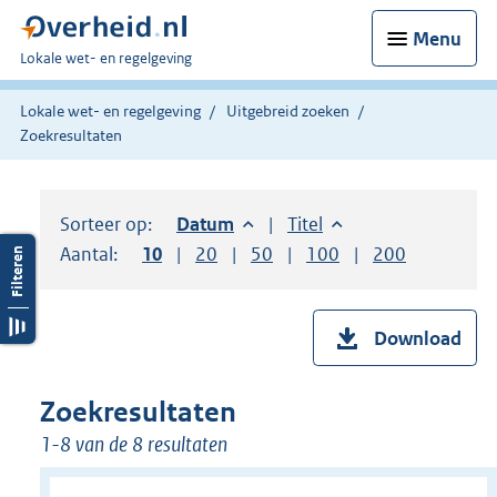
Menu
U
Lokale wet- en regelgeving
bent
hier:
Lokale wet- en regelgeving
Uitgebreid zoeken
Zoekresultaten
Sorteer op:
Sorteer op:
Datum
aflopend
Sorteer op:
Titel
oplopend
Aantal:
Toon
10
resultaten per pagina
Toon
20
resultaten per pagina
Toon
50
resultaten per pagina
Toon
100
resultaten per pag
Toon
200
resultaten
Download
Zoekresultaten
1-8 van de 8 resultaten