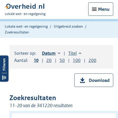
Menu
U
Lokale wet- en regelgeving
bent
hier:
Lokale wet- en regelgeving
Uitgebreid zoeken
Zoekresultaten
Sorteer op:
Sorteer op:
Datum
oplopend
Sorteer op:
Titel
oplopend
Aantal:
Toon
10
resultaten per pagina
Toon
20
resultaten per pagina
Toon
50
resultaten per pagina
Toon
100
resultaten per pag
Toon
200
resultaten
Download
Zoekresultaten
11-20 van de 341220 resultaten