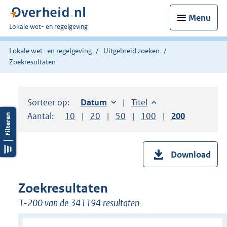
Menu
U
Lokale wet- en regelgeving
bent
hier:
Lokale wet- en regelgeving
Uitgebreid zoeken
Zoekresultaten
Sorteer op:
Sorteer op:
Datum
oplopend
Sorteer op:
Titel
oplopend
Aantal:
Toon
10
resultaten per pagina
Toon
20
resultaten per pagina
Toon
50
resultaten per pagina
Toon
100
resultaten per pag
Toon
200
resultaten
Download
Zoekresultaten
1-200 van de 341194 resultaten