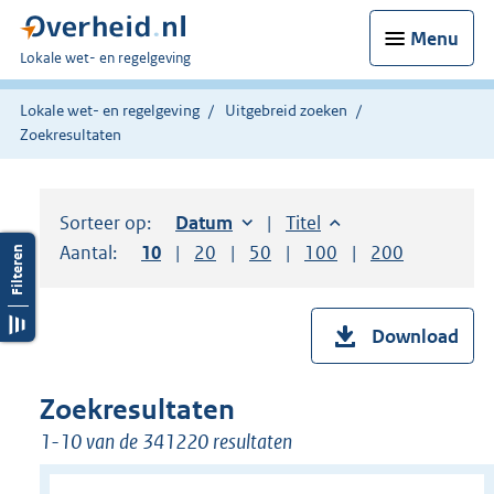
Menu
U
Lokale wet- en regelgeving
bent
hier:
Lokale wet- en regelgeving
Uitgebreid zoeken
Zoekresultaten
Sorteer op:
Sorteer op:
Datum
oplopend
Sorteer op:
Titel
oplopend
Aantal:
Toon
10
resultaten per pagina
Toon
20
resultaten per pagina
Toon
50
resultaten per pagina
Toon
100
resultaten per pag
Toon
200
resultaten
Download
Zoekresultaten
1-10 van de 341220 resultaten