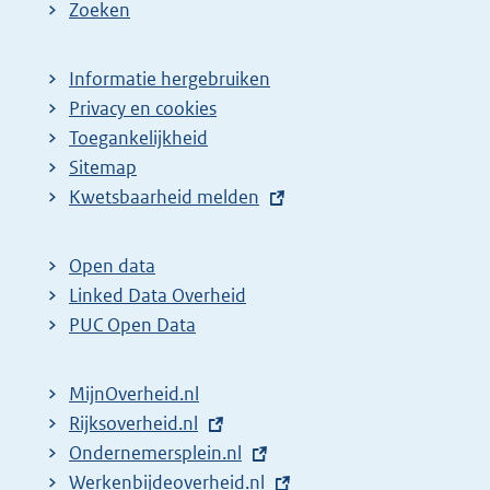
e
Zoeken
p
a
Informatie hergebruiken
g
Privacy en cookies
i
Toegankelijkheid
n
Sitemap
E
Kwetsbaarheid melden
a
x
z
t
o
Open data
e
Linked Data Overheid
e
r
PUC Open Data
k
n
r
e
MijnOverheid.nl
e
l
E
Rijksoverheid.nl
s
i
x
E
Ondernemersplein.nl
u
n
t
x
E
Werkenbijdeoverheid.nl