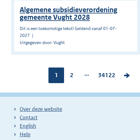
Algemene subsidieverordening
gemeente Vught 2028
Dit is een toekomstige tekst! Geldend vanaf 01-07-
2027
Uitgegeven door: Vught
...
Pagina:
1
P
2
P
34122
V
a
a
o
g
g
l
i
i
g
Over deze website
n
n
e
Contact
a
a
n
English
:
:
d
Help