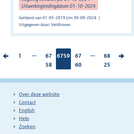
Uitwerkingtredingdatum 01-10-2024
Geldend van 01-05-2019 t/m 30-09-2024
Uitgegeven door: Veldhoven
...
...
V
P
1
P
67
Pagina:
6759
P
67
P
68
V
o
a
a
58
a
60
a
25
o
r
g
g
g
g
l
i
i
i
i
i
g
g
n
n
n
n
e
Over deze website
e
a
a
a
a
n
Contact
p
:
:
:
:
d
English
a
e
Help
Zoeken
g
p