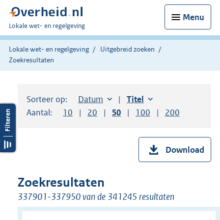
Menu
U
Lokale wet- en regelgeving
bent
hier:
Lokale wet- en regelgeving
Uitgebreid zoeken
Zoekresultaten
Sorteer op:
Sorteer op:
Datum
aflopend
Sorteer op:
Titel
oplopend
Aantal:
Toon
10
resultaten per pagina
Toon
20
resultaten per pagina
Toon
50
resultaten per pagina
Toon
100
resultaten per pag
Toon
200
resultaten
Download
Zoekresultaten
337901-337950 van de 341245 resultaten