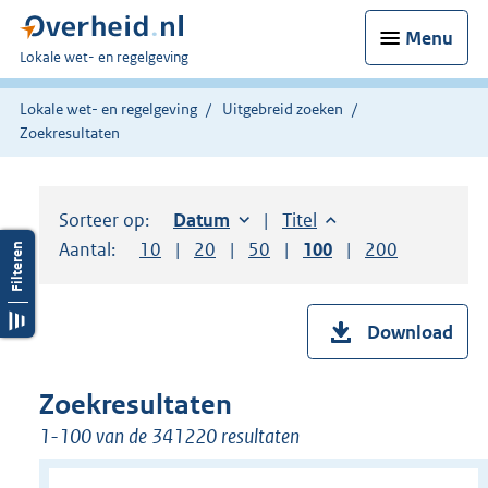
Menu
U
Lokale wet- en regelgeving
bent
hier:
Lokale wet- en regelgeving
Uitgebreid zoeken
Zoekresultaten
Sorteer op:
Sorteer op:
Datum
oplopend
Sorteer op:
Titel
oplopend
Aantal:
Toon
10
resultaten per pagina
Toon
20
resultaten per pagina
Toon
50
resultaten per pagina
Toon
100
resultaten per pag
Toon
200
resultaten
Download
Zoekresultaten
1-100 van de 341220 resultaten