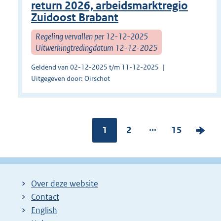
return 2026, arbeidsmarktregio
Zuidoost Brabant
Regeling vervallen per 12-12-2025
Uitwerkingtredingdatum 12-12-2025
Geldend van 02-12-2025 t/m 11-12-2025
Uitgegeven door: Oirschot
...
Pagina:
1
P
2
P
15
V
a
a
o
g
g
l
i
i
g
Over deze website
n
n
e
Contact
a
a
n
English
:
:
d