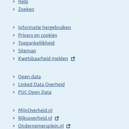
Help
e
Zoeken
p
a
Informatie hergebruiken
g
Privacy en cookies
i
Toegankelijkheid
n
Sitemap
E
Kwetsbaarheid melden
a
x
z
t
o
Open data
e
Linked Data Overheid
e
r
PUC Open Data
k
n
r
e
MijnOverheid.nl
e
l
E
Rijksoverheid.nl
s
i
x
E
Ondernemersplein.nl
u
n