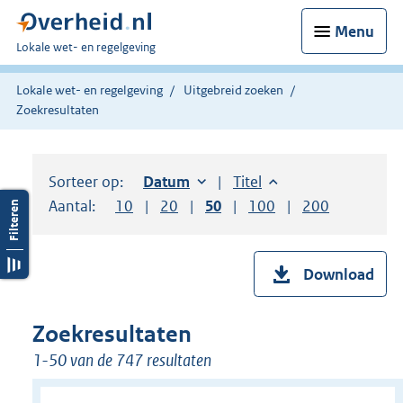
Menu
U
Lokale wet- en regelgeving
bent
hier:
Lokale wet- en regelgeving
Uitgebreid zoeken
Zoekresultaten
Sorteer op:
Sorteer op:
Datum
oplopend
Sorteer op:
Titel
oplopend
Aantal:
Toon
10
resultaten per pagina
Toon
20
resultaten per pagina
Toon
50
resultaten per pagina
Toon
100
resultaten per pag
Toon
200
resultaten
Download
Zoekresultaten
1-50 van de 747 resultaten