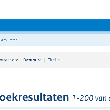
kresultaten
orteer op:
Sorteer op:
Datum
oplopend
Sorteer op:
Titel
oplopend
oekresultaten
1-200 van d