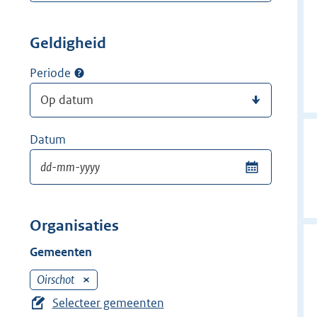
Geldigheid
Periode
Datum
Organisaties
Gemeenten
Oirschot
V
e
Selecteer gemeenten