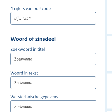
w
i
4 cijfers van postcode
j
d
e
r
Woord of zinsdeel
Zoekwoord in titel
Woord in tekst
Wetstechnische gegevens