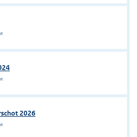
ot
024
ot
rschot 2026
ot