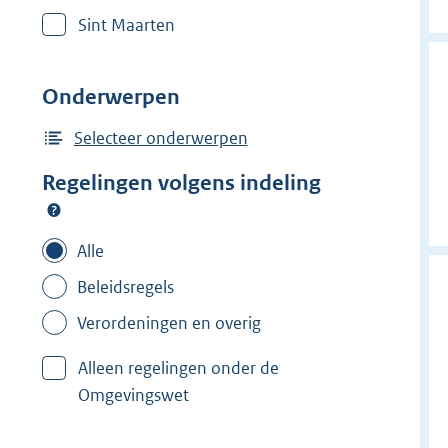
r
Sint Maarten
w
i
j
Onderwerpen
d
e
Selecteer onderwerpen
r
Regelingen volgens indeling
f
i
l
Alle
t
Beleidsregels
e
Verordeningen en overig
r
:
Alleen regelingen onder de
O
Omgevingswet
i
r