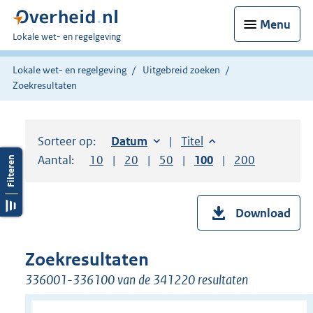
Menu
U
Lokale wet- en regelgeving
bent
hier:
Lokale wet- en regelgeving
Uitgebreid zoeken
Zoekresultaten
Sorteer op:
Sorteer op:
Datum
oplopend
Sorteer op:
Titel
oplopend
Aantal:
Toon
10
resultaten per pagina
Toon
20
resultaten per pagina
Toon
50
resultaten per pagina
Toon
100
resultaten per pag
Toon
200
resultaten
Download
Zoekresultaten
336001-336100 van de 341220 resultaten