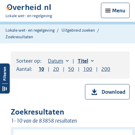
Menu
U
Lokale wet- en regelgeving
bent
hier:
Lokale wet- en regelgeving
Uitgebreid zoeken
Zoekresultaten
Sorteer op:
Sorteer op:
Datum
aflopend
Sorteer op:
Titel
oplopend
Aantal:
Toon
10
resultaten per pagina
Toon
20
resultaten per pagina
Toon
50
resultaten per pagina
Toon
100
resultaten per pag
Toon
200
resultaten
Download
Zoekresultaten
1-10 van de 83858 resultaten