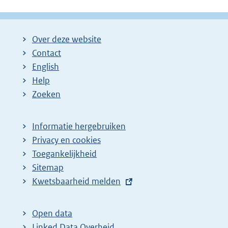
g
g
l
i
i
g
Over deze website
n
n
e
Contact
a
a
n
English
:
:
d
Help
e
Zoeken
p
a
Informatie hergebruiken
g
Privacy en cookies
i
Toegankelijkheid
n
Sitemap
E
Kwetsbaarheid melden
a
x
z
t
o
Open data
e
Linked Data Overheid