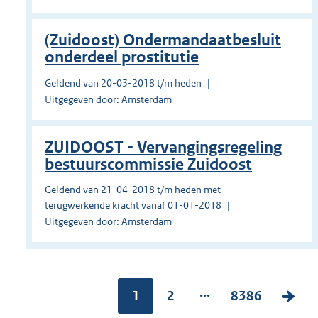
(Zuidoost) Ondermandaatbesluit
onderdeel prostitutie
Geldend van 20-03-2018 t/m heden
Uitgegeven door: Amsterdam
ZUIDOOST - Vervangingsregeling
bestuurscommissie Zuidoost
Geldend van 21-04-2018 t/m heden met
terugwerkende kracht vanaf 01-01-2018
Uitgegeven door: Amsterdam
...
Pagina:
1
P
2
P
8386
V
a
a
o