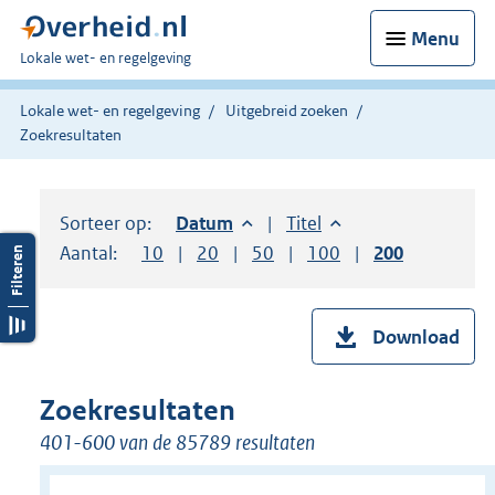
Menu
U
Lokale wet- en regelgeving
bent
hier:
Lokale wet- en regelgeving
Uitgebreid zoeken
Zoekresultaten
Sorteer op:
Sorteer op:
Datum
aflopend
Sorteer op:
Titel
oplopend
Aantal:
Toon
10
resultaten per pagina
Toon
20
resultaten per pagina
Toon
50
resultaten per pagina
Toon
100
resultaten per pag
Toon
200
resultaten
Download
Zoekresultaten
401-600 van de 85789 resultaten