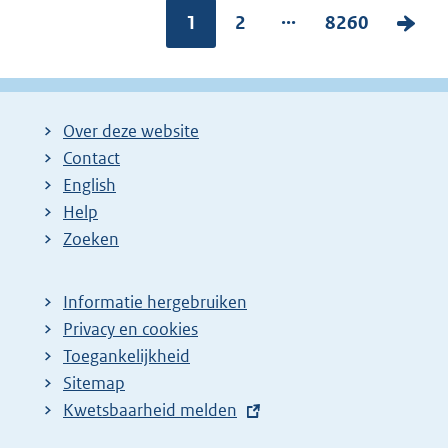
...
Pagina:
1
P
2
P
8260
V
a
a
o
g
g
l
i
i
g
Over deze website
n
n
e
Contact
a
a
n
English
:
:
d
Help
e
Zoeken
p
a
Informatie hergebruiken
g
Privacy en cookies
i
Toegankelijkheid
n
Sitemap
E
Kwetsbaarheid melden
a
x
z