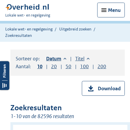
Menu
U
Lokale wet- en regelgeving
bent
hier:
Lokale wet- en regelgeving
Uitgebreid zoeken
Zoekresultaten
Sorteer op:
Sorteer op:
Datum
aflopend
Sorteer op:
Titel
oplopend
Aantal:
Toon
10
resultaten per pagina
Toon
20
resultaten per pagina
Toon
50
resultaten per pagina
Toon
100
resultaten per pag
Toon
200
resultaten
Download
Zoekresultaten
1-10 van de 82596 resultaten