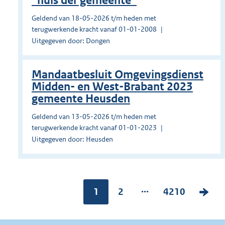
“huis der gemeente”
Geldend van 18-05-2026 t/m heden met
terugwerkende kracht vanaf 01-01-2008
Uitgegeven door: Dongen
Mandaatbesluit Omgevingsdienst
Midden- en West-Brabant 2023
gemeente Heusden
Geldend van 13-05-2026 t/m heden met
terugwerkende kracht vanaf 01-01-2023
Uitgegeven door: Heusden
...
Pagina:
1
P
2
P
4210
V
a
a
o
g
g
l