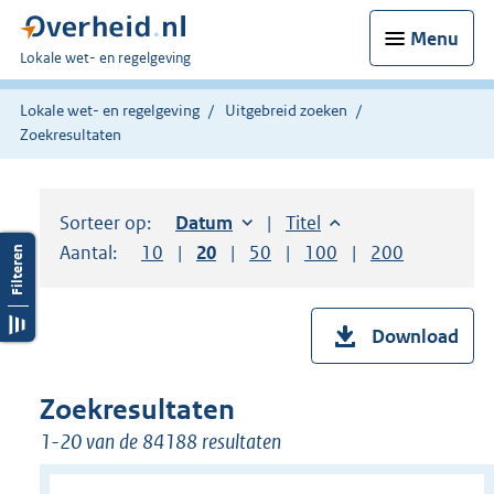
Menu
U
Lokale wet- en regelgeving
bent
hier:
Lokale wet- en regelgeving
Uitgebreid zoeken
Zoekresultaten
Sorteer op:
Sorteer op:
Datum
oplopend
Sorteer op:
Titel
oplopend
Aantal:
Toon
10
resultaten per pagina
Toon
20
resultaten per pagina
Toon
50
resultaten per pagina
Toon
100
resultaten per pag
Toon
200
resultaten
Download
Zoekresultaten
1-20 van de 84188 resultaten