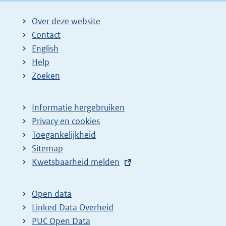
i
i
g
Over deze website
n
n
e
Contact
a
a
n
English
:
:
d
Help
e
Zoeken
p
a
Informatie hergebruiken
g
Privacy en cookies
i
Toegankelijkheid
n
Sitemap
E
Kwetsbaarheid melden
a
x
z
t
o
Open data
e
Linked Data Overheid
e
r
PUC Open Data
k