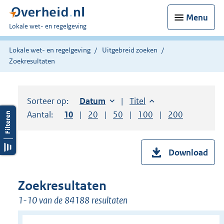
Menu
U
Lokale wet- en regelgeving
bent
hier:
Lokale wet- en regelgeving
Uitgebreid zoeken
Zoekresultaten
Sorteer op:
Sorteer op:
Datum
oplopend
Sorteer op:
Titel
oplopend
Aantal:
Toon
10
resultaten per pagina
Toon
20
resultaten per pagina
Toon
50
resultaten per pagina
Toon
100
resultaten per pag
Toon
200
resultaten
Download
Zoekresultaten
1-10 van de 84188 resultaten