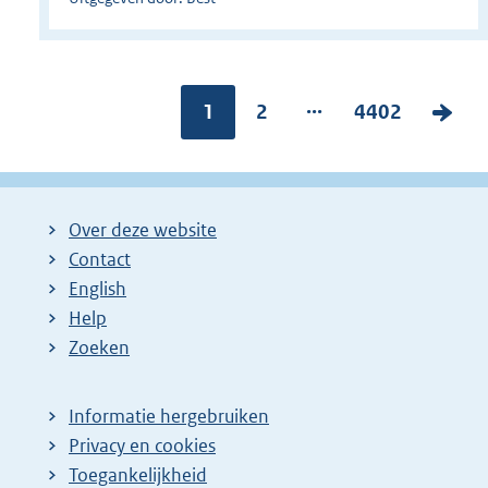
...
Pagina:
1
P
2
P
4402
V
a
a
o
g
g
l
i
i
g
Over deze website
n
n
e
Contact
a
a
n
English
:
:
d
Help
e
Zoeken
p
a
Informatie hergebruiken
g
Privacy en cookies
i
Toegankelijkheid