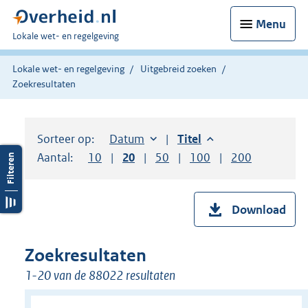
Menu
U
Lokale wet- en regelgeving
bent
hier:
Lokale wet- en regelgeving
Uitgebreid zoeken
Zoekresultaten
Sorteer op:
Sorteer op:
Datum
aflopend
Sorteer op:
Titel
aflopend
Aantal:
Toon
10
resultaten per pagina
Toon
20
resultaten per pagina
Toon
50
resultaten per pagina
Toon
100
resultaten per pag
Toon
200
resultaten
Download
Zoekresultaten
1-20 van de 88022 resultaten