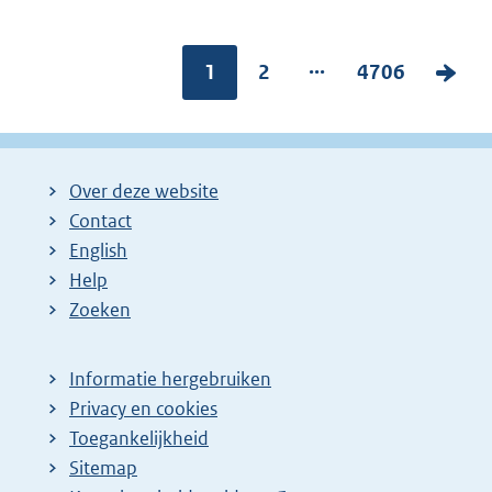
...
Pagina:
1
P
2
P
4706
V
a
a
o
g
g
l
i
i
g
Over deze website
n
n
e
Contact
a
a
n
English
:
:
d
Help
e
Zoeken
p
a
Informatie hergebruiken
g
Privacy en cookies
i
Toegankelijkheid
n
Sitemap