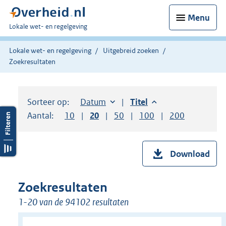
Menu
U
Lokale wet- en regelgeving
bent
hier:
Lokale wet- en regelgeving
Uitgebreid zoeken
Zoekresultaten
Sorteer op:
Sorteer op:
Datum
aflopend
Sorteer op:
Titel
aflopend
Aantal:
Toon
10
resultaten per pagina
Toon
20
resultaten per pagina
Toon
50
resultaten per pagina
Toon
100
resultaten per pag
Toon
200
resultaten
Download
Zoekresultaten
1-20 van de 94102 resultaten