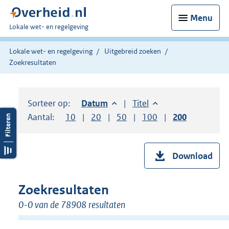
Menu
U
Lokale wet- en regelgeving
bent
hier:
Lokale wet- en regelgeving
Uitgebreid zoeken
Zoekresultaten
Sorteer op:
Sorteer op:
Datum
aflopend
Sorteer op:
Titel
oplopend
Aantal:
Toon
10
resultaten per pagina
Toon
20
resultaten per pagina
Toon
50
resultaten per pagina
Toon
100
resultaten per pag
Toon
200
resultaten
Download
Zoekresultaten
0-0 van de 78908 resultaten