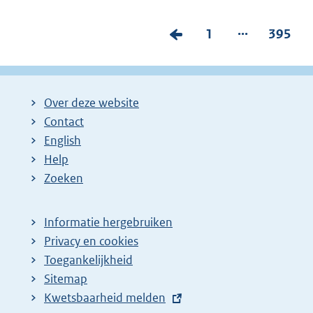
...
V
P
1
P
395
o
a
a
r
g
g
i
i
i
Over deze website
g
n
n
Contact
e
a
a
English
p
:
:
Help
Zoeken
a
g
i
Informatie hergebruiken
Privacy en cookies
n
Toegankelijkheid
a
Sitemap
z
E
Kwetsbaarheid melden
o