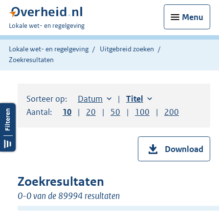
Menu
U
Lokale wet- en regelgeving
bent
hier:
Lokale wet- en regelgeving
Uitgebreid zoeken
Zoekresultaten
Sorteer op:
Sorteer op:
Datum
aflopend
Sorteer op:
Titel
oplopend
Aantal:
Toon
10
resultaten per pagina
Toon
20
resultaten per pagina
Toon
50
resultaten per pagina
Toon
100
resultaten per pag
Toon
200
resultaten
Download
Zoekresultaten
0-0 van de 89994 resultaten