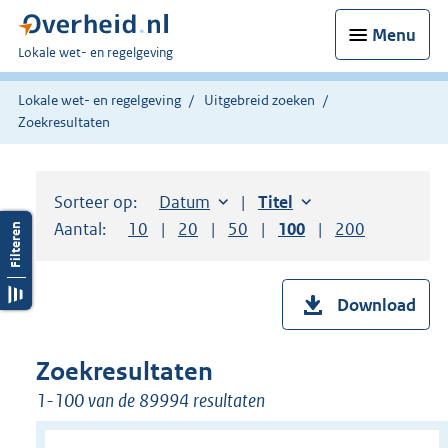
Menu
U
Lokale wet- en regelgeving
bent
hier:
Lokale wet- en regelgeving
Uitgebreid zoeken
Zoekresultaten
Sorteer op:
Sorteer op:
Datum
aflopend
Sorteer op:
Titel
oplopend
Aantal:
Toon
10
resultaten per pagina
Toon
20
resultaten per pagina
Toon
50
resultaten per pagina
Toon
100
resultaten per pag
Toon
200
resultaten
Download
Zoekresultaten
1-100 van de 89994 resultaten