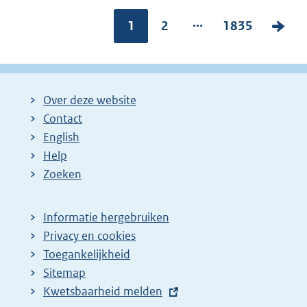
...
Pagina:
1
P
2
P
1835
V
a
a
o
g
g
l
i
i
g
Over deze website
n
n
e
Contact
a
a
n
English
:
:
d
Help
e
Zoeken
p
a
Informatie hergebruiken
g
Privacy en cookies
i
Toegankelijkheid
n
Sitemap
E
Kwetsbaarheid melden
a