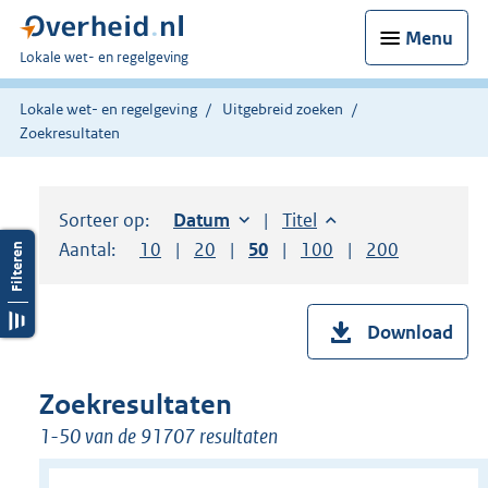
Menu
U
Lokale wet- en regelgeving
bent
hier:
Lokale wet- en regelgeving
Uitgebreid zoeken
Zoekresultaten
Sorteer op:
Sorteer op:
Datum
oplopend
Sorteer op:
Titel
oplopend
Aantal:
Toon
10
resultaten per pagina
Toon
20
resultaten per pagina
Toon
50
resultaten per pagina
Toon
100
resultaten per pag
Toon
200
resultaten
Download
Zoekresultaten
1-50 van de 91707 resultaten