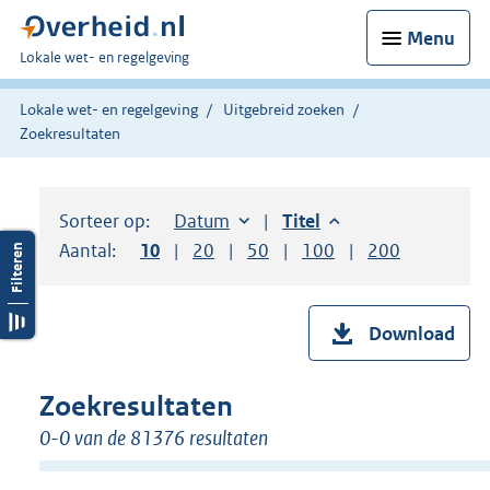
Menu
U
Lokale wet- en regelgeving
bent
hier:
Lokale wet- en regelgeving
Uitgebreid zoeken
Zoekresultaten
Sorteer op:
Sorteer op:
Datum
aflopend
Sorteer op:
Titel
aflopend
Aantal:
Toon
10
resultaten per pagina
Toon
20
resultaten per pagina
Toon
50
resultaten per pagina
Toon
100
resultaten per pag
Toon
200
resultaten
Download
Zoekresultaten
0-0 van de 81376 resultaten