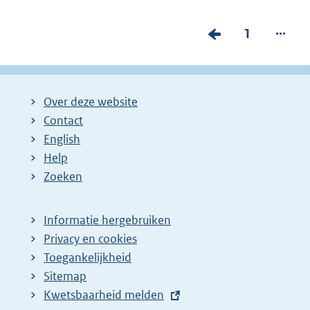
...
V
P
1
o
a
r
g
i
i
Over deze website
g
n
Contact
e
a
English
p
:
Help
Zoeken
a
g
i
Informatie hergebruiken
Privacy en cookies
n
Toegankelijkheid
a
Sitemap
z
E
Kwetsbaarheid melden
o