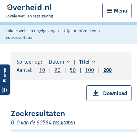
Menu
U
Lokale wet- en regelgeving
bent
hier:
Lokale wet- en regelgeving
Uitgebreid zoeken
Zoekresultaten
Sorteer op:
Sorteer op:
Datum
aflopend
Sorteer op:
Titel
oplopend
Aantal:
Toon
10
resultaten per pagina
Toon
20
resultaten per pagina
Toon
50
resultaten per pagina
Toon
100
resultaten per pag
Toon
200
resultaten
Download
Zoekresultaten
0-0 van de 80584 resultaten