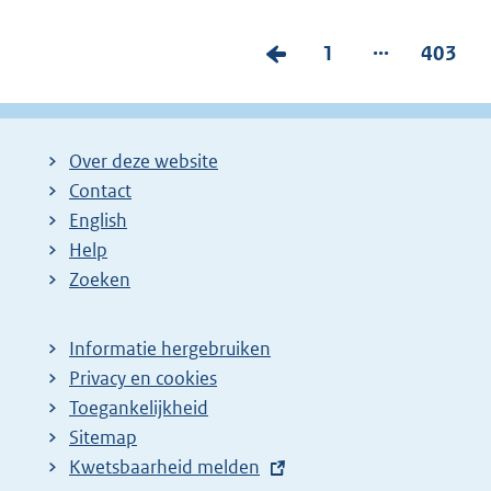
...
V
P
1
P
403
o
a
a
r
g
g
i
i
i
Over deze website
g
n
n
Contact
e
a
a
English
p
:
:
Help
Zoeken
a
g
i
Informatie hergebruiken
Privacy en cookies
n
Toegankelijkheid
a
Sitemap
z
E
Kwetsbaarheid melden
o