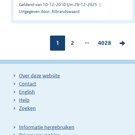
Geldend van 10-12-2010 t/m 29-12-2025
Uitgegeven door: Albrandswaard
...
Pagina:
1
P
2
P
4028
V
a
a
o
g
g
l
i
i
g
Over deze website
n
n
e
Contact
a
a
n
English
:
:
d
Help
e
Zoeken
p
a
Informatie hergebruiken
g