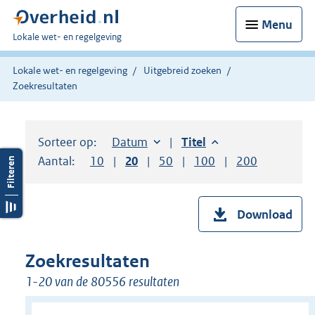
Menu
U
Lokale wet- en regelgeving
bent
hier:
Lokale wet- en regelgeving
Uitgebreid zoeken
Zoekresultaten
Sorteer op:
Sorteer op:
Datum
aflopend
Sorteer op:
Titel
aflopend
Aantal:
Toon
10
resultaten per pagina
Toon
20
resultaten per pagina
Toon
50
resultaten per pagina
Toon
100
resultaten per pag
Toon
200
resultaten
Download
Zoekresultaten
1-20 van de 80556 resultaten