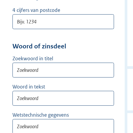
w
i
4 cijfers van postcode
j
d
e
r
Woord of zinsdeel
Zoekwoord in titel
Woord in tekst
Wetstechnische gegevens