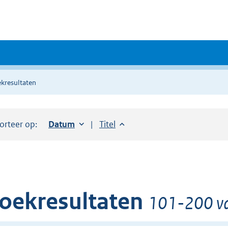
kresultaten
orteer op:
Sorteer op:
Datum
oplopend
Sorteer op:
Titel
oplopend
oekresultaten
101-200 va