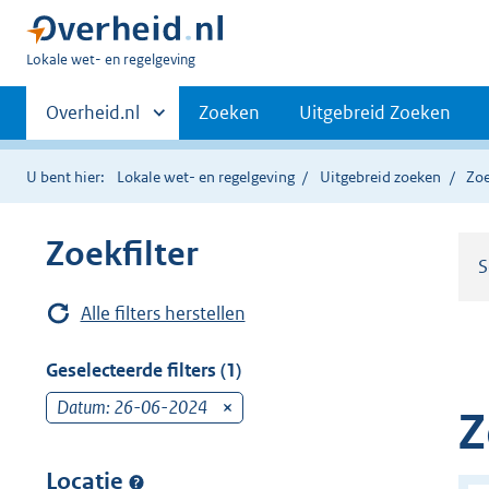
U
Lokale wet- en regelgeving
bent
Primaire
hier:
Andere
Overheid.nl
Zoeken
Uitgebreid Zoeken
sites
navigatie
binnen
U bent hier:
Lokale wet- en regelgeving
Uitgebreid zoeken
Zoe
Zoekfilter
S
Alle filters herstellen
Geselecteerde filters (1)
Datum: 26-06-2024
v
Z
e
r
Locatie