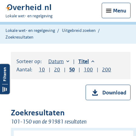
Menu
U
Lokale wet- en regelgeving
bent
hier:
Lokale wet- en regelgeving
Uitgebreid zoeken
Zoekresultaten
Sorteer op:
Sorteer op:
Datum
aflopend
Sorteer op:
Titel
aflopend
Aantal:
Toon
10
resultaten per pagina
Toon
20
resultaten per pagina
Toon
50
resultaten per pagina
Toon
100
resultaten per pag
Toon
200
resultaten
Download
Zoekresultaten
101-150 van de 91981 resultaten