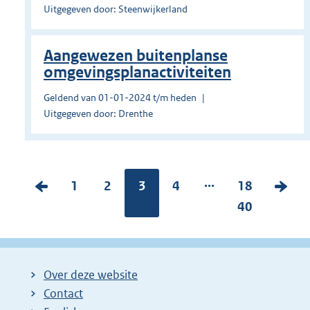
Uitgegeven door: Steenwijkerland
Aangewezen buitenplanse
omgevingsplanactiviteiten
Geldend van 01-01-2024 t/m heden
Uitgegeven door: Drenthe
...
V
P
1
P
2
Pagina:
3
P
4
P
18
V
o
a
a
a
a
40
o
r
g
g
g
g
l
i
i
i
i
i
g
g
n
n
n
n
e
Over deze website
e
a
a
a
a
n
Contact