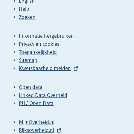
p
:
:
:
:
d
English
a
e
Help
Zoeken
g
p
i
a
n
g
Informatie hergebruiken
Privacy en cookies
a
i
Toegankelijkheid
z
n
Sitemap
o
a
E
Kwetsbaarheid melden
e
z
x
k
o
t
Open data
r
e
e
Linked Data Overheid
e
k
r
PUC Open Data
s
r
n
u
e
e
MijnOverheid.nl
l
l
s
E
Rijksoverheid.nl
i