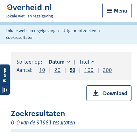
Menu
U
Lokale wet- en regelgeving
bent
hier:
Lokale wet- en regelgeving
Uitgebreid zoeken
Zoekresultaten
Sorteer op:
Sorteer op:
Datum
oplopend
Sorteer op:
Titel
oplopend
Aantal:
Toon
10
resultaten per pagina
Toon
20
resultaten per pagina
Toon
50
resultaten per pagina
Toon
100
resultaten per pag
Toon
200
resultaten
Download
Zoekresultaten
0-0 van de 91981 resultaten