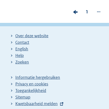
...
V
P
1
o
a
r
g
i
i
Over deze website
g
n
Contact
e
a
English
p
:
Help
Zoeken
a
g
i
Informatie hergebruiken
Privacy en cookies
n
Toegankelijkheid
a
Sitemap
z
E
Kwetsbaarheid melden
o