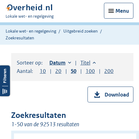
Menu
U
Lokale wet- en regelgeving
bent
hier:
Lokale wet- en regelgeving
Uitgebreid zoeken
Zoekresultaten
Sorteer op:
Sorteer op:
Datum
oplopend
Sorteer op:
Titel
oplopend
Aantal:
Toon
10
resultaten per pagina
Toon
20
resultaten per pagina
Toon
50
resultaten per pagina
Toon
100
resultaten per pag
Toon
200
resultaten
Download
Zoekresultaten
1-50 van de 92513 resultaten