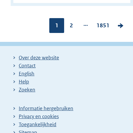
...
Pagina:
1
P
2
P
1851
V
a
a
o
g
g
l
i
i
g
Over deze website
n
n
e
Contact
a
a
n
English
:
:
d
Help
e
Zoeken
p
a
Informatie hergebruiken
g
Privacy en cookies
i
Toegankelijkheid
n
Sitemap