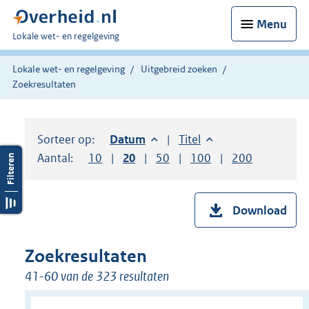
Menu
U
Lokale wet- en regelgeving
bent
hier:
Lokale wet- en regelgeving
Uitgebreid zoeken
Zoekresultaten
Sorteer op:
Sorteer op:
Datum
aflopend
Sorteer op:
Titel
oplopend
Aantal:
Toon
10
resultaten per pagina
Toon
20
resultaten per pagina
Toon
50
resultaten per pagina
Toon
100
resultaten per pag
Toon
200
resultaten
Download
Zoekresultaten
41-60 van de 323 resultaten