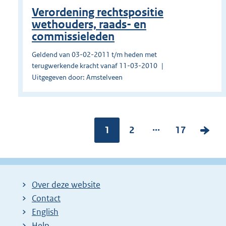
Verordening rechtspositie
wethouders, raads- en
commissieleden
Geldend van 03-02-2011 t/m heden met
terugwerkende kracht vanaf 11-03-2010
Uitgegeven door: Amstelveen
...
Pagina:
1
P
2
P
17
V
a
a
o
g
g
l
i
i
g
Over deze website
n
n
e
Contact
a
a
n
English
:
:
d
Help