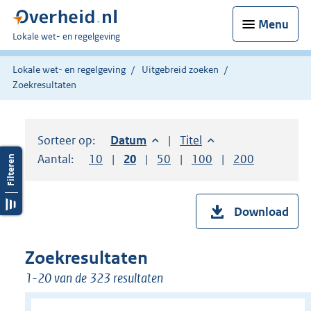
Menu
U
Lokale wet- en regelgeving
bent
hier:
Lokale wet- en regelgeving
Uitgebreid zoeken
Zoekresultaten
Sorteer op:
Sorteer op:
Datum
aflopend
Sorteer op:
Titel
oplopend
Aantal:
Toon
10
resultaten per pagina
Toon
20
resultaten per pagina
Toon
50
resultaten per pagina
Toon
100
resultaten per pag
Toon
200
resultaten
Download
Zoekresultaten
1-20 van de 323 resultaten