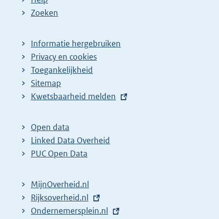
e
Zoeken
p
a
Informatie hergebruiken
g
Privacy en cookies
i
Toegankelijkheid
n
Sitemap
E
Kwetsbaarheid melden
a
x
z
t
o
Open data
e
Linked Data Overheid
e
r
PUC Open Data
k
n
r
e
MijnOverheid.nl
e
l
E
Rijksoverheid.nl
s
i
x
E
Ondernemersplein.nl
u
n