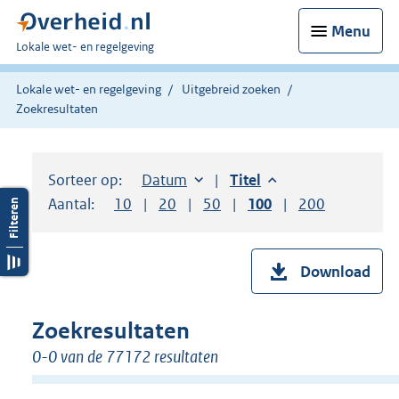
Menu
U
Lokale wet- en regelgeving
bent
hier:
Lokale wet- en regelgeving
Uitgebreid zoeken
Zoekresultaten
Sorteer op:
Sorteer op:
Datum
aflopend
Sorteer op:
Titel
aflopend
Aantal:
Toon
10
resultaten per pagina
Toon
20
resultaten per pagina
Toon
50
resultaten per pagina
Toon
100
resultaten per pag
Toon
200
resultaten
Download
Zoekresultaten
0-0 van de 77172 resultaten