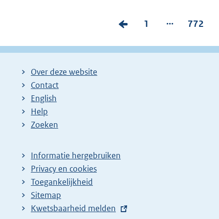
...
V
P
1
P
772
o
a
a
r
g
g
i
i
i
Over deze website
g
n
n
Contact
e
a
a
English
p
:
:
Help
Zoeken
a
g
i
Informatie hergebruiken
Privacy en cookies
n
Toegankelijkheid
a
Sitemap
z
E
Kwetsbaarheid melden
o