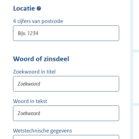
w
r
Locatie
i
w
j
i
4 cijfers van postcode
d
j
e
d
r
e
r
Woord of zinsdeel
Zoekwoord in titel
Woord in tekst
Wetstechnische gegevens