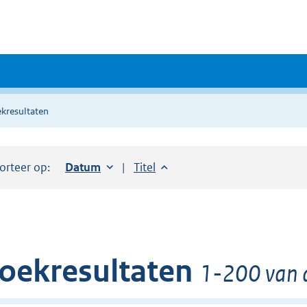
kresultaten
orteer op:
Sorteer op:
Datum
oplopend
Sorteer op:
Titel
oplopend
oekresultaten
1-200 van 