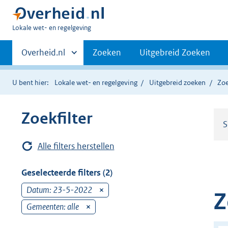
U
Lokale wet- en regelgeving
bent
Primaire
hier:
Andere
Overheid.nl
Zoeken
Uitgebreid Zoeken
sites
navigatie
binnen
U bent hier:
Lokale wet- en regelgeving
Uitgebreid zoeken
Zoe
Zoekfilter
S
Alle filters herstellen
Geselecteerde filters (2)
Datum: 23-5-2022
v
Z
e
Gemeenten: alle
v
r
e