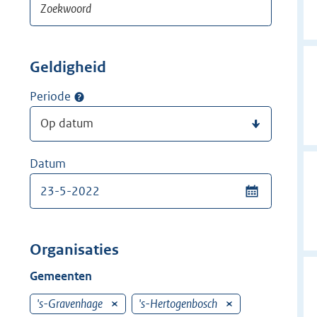
Geldigheid
Periode
Datum
Organisaties
Gemeenten
's-Gravenhage
V
's-Hertogenbosch
V