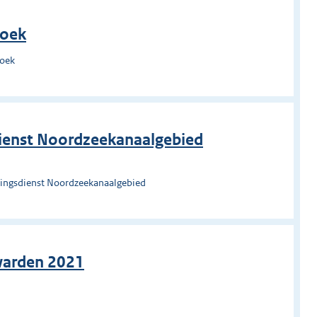
roek
roek
ienst Noordzeekanaalgebied
ingsdienst Noordzeekanaalgebied
warden 2021