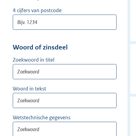
w
i
4 cijfers van postcode
j
d
e
r
Woord of zinsdeel
Zoekwoord in titel
Woord in tekst
Wetstechnische gegevens