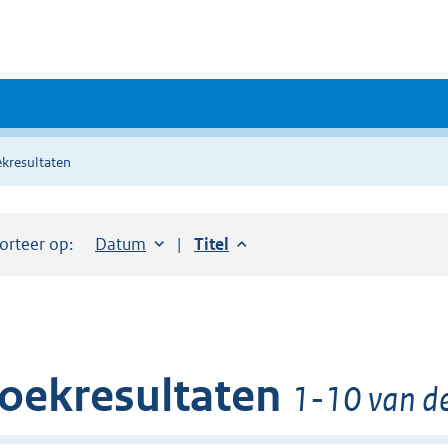
kresultaten
orteer op:
Sorteer op:
Datum
aflopend
Sorteer op:
Titel
aflopend
oekresultaten
1-10 van de