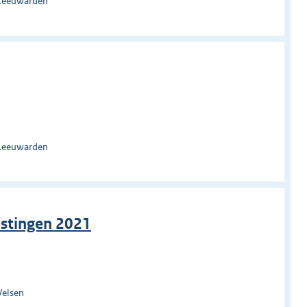
 Leeuwarden
 Leeuwarden
astingen 2021
Velsen