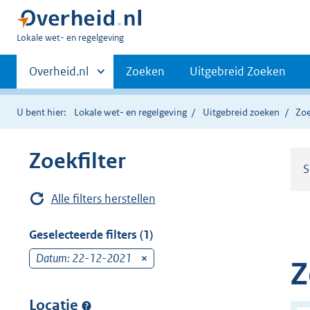
U
Lokale wet- en regelgeving
bent
Primaire
hier:
Andere
Overheid.nl
Zoeken
Uitgebreid Zoeken
sites
navigatie
binnen
U bent hier:
Lokale wet- en regelgeving
Uitgebreid zoeken
Zoe
Zoekfilter
S
Alle filters herstellen
Geselecteerde filters (1)
Datum: 22-12-2021
v
Z
e
r
Locatie