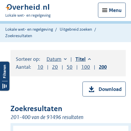
Menu
U
Lokale wet- en regelgeving
bent
hier:
Lokale wet- en regelgeving
Uitgebreid zoeken
Zoekresultaten
Sorteer op:
Sorteer op:
Datum
aflopend
Sorteer op:
Titel
aflopend
Aantal:
Toon
10
resultaten per pagina
Toon
20
resultaten per pagina
Toon
50
resultaten per pagina
Toon
100
resultaten per pag
Toon
200
resultaten
Download
Zoekresultaten
201-400 van de 91496 resultaten