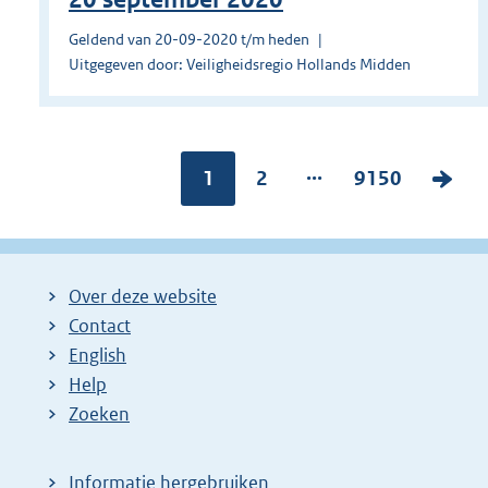
Geldend van 20-09-2020 t/m heden
Uitgegeven door: Veiligheidsregio Hollands Midden
...
Pagina:
1
P
2
P
9150
V
a
a
o
g
g
l
i
i
g
Over deze website
n
n
e
Contact
a
a
n
English
:
:
d
Help
e
Zoeken
p
a
Informatie hergebruiken