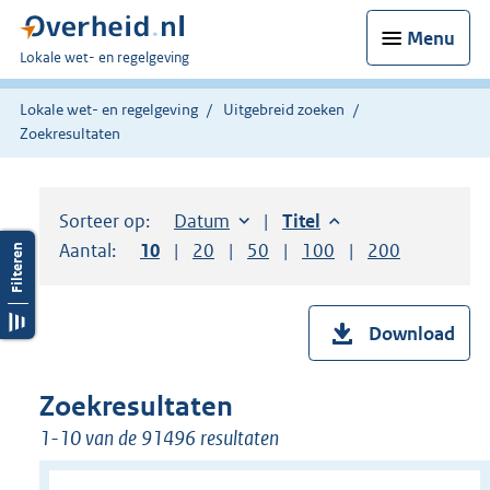
Menu
U
Lokale wet- en regelgeving
bent
hier:
Lokale wet- en regelgeving
Uitgebreid zoeken
Zoekresultaten
Sorteer op:
Sorteer op:
Datum
aflopend
Sorteer op:
Titel
aflopend
Aantal:
Toon
10
resultaten per pagina
Toon
20
resultaten per pagina
Toon
50
resultaten per pagina
Toon
100
resultaten per pag
Toon
200
resultaten
Download
Zoekresultaten
1-10 van de 91496 resultaten