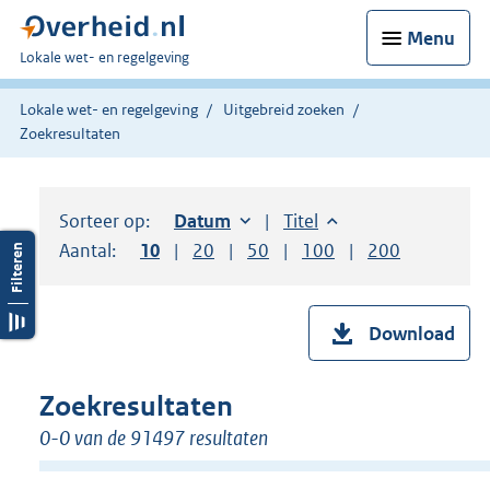
Menu
U
Lokale wet- en regelgeving
bent
hier:
Lokale wet- en regelgeving
Uitgebreid zoeken
Zoekresultaten
Sorteer op:
Sorteer op:
Datum
oplopend
Sorteer op:
Titel
oplopend
Aantal:
Toon
10
resultaten per pagina
Toon
20
resultaten per pagina
Toon
50
resultaten per pagina
Toon
100
resultaten per pag
Toon
200
resultaten
Download
Zoekresultaten
0-0 van de 91497 resultaten