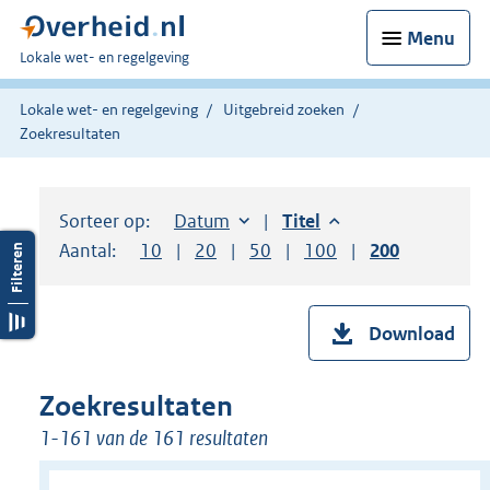
Menu
U
Lokale wet- en regelgeving
bent
hier:
Lokale wet- en regelgeving
Uitgebreid zoeken
Zoekresultaten
Sorteer op:
Sorteer op:
Datum
aflopend
Sorteer op:
Titel
aflopend
Aantal:
Toon
10
resultaten per pagina
Toon
20
resultaten per pagina
Toon
50
resultaten per pagina
Toon
100
resultaten per pag
Toon
200
resultaten
Download
Zoekresultaten
1-161 van de 161 resultaten