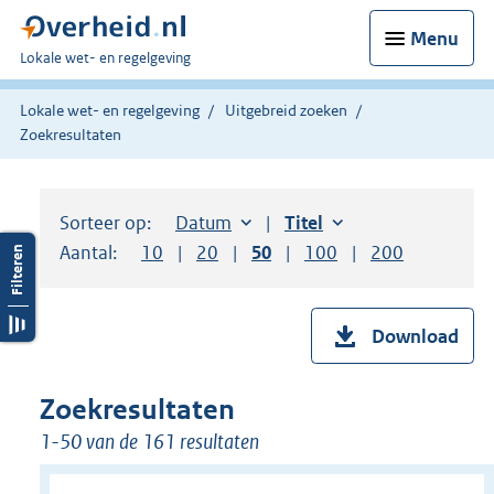
Menu
U
Lokale wet- en regelgeving
bent
hier:
Lokale wet- en regelgeving
Uitgebreid zoeken
Zoekresultaten
Sorteer op:
Sorteer op:
Datum
aflopend
Sorteer op:
Titel
oplopend
Aantal:
Toon
10
resultaten per pagina
Toon
20
resultaten per pagina
Toon
50
resultaten per pagina
Toon
100
resultaten per pag
Toon
200
resultaten
Download
Zoekresultaten
1-50 van de 161 resultaten