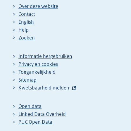
i
i
g
Over deze website
n
n
e
Contact
a
a
n
English
:
:
d
Help
e
Zoeken
p
a
Informatie hergebruiken
g
Privacy en cookies
i
Toegankelijkheid
n
Sitemap
E
Kwetsbaarheid melden
a
x
z
t
o
Open data
e
Linked Data Overheid
e
r
PUC Open Data
k
n