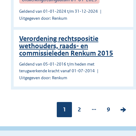
Geldend van 01-01-2024 t/m 31-12-2024
Uitgegeven door: Renkum
Verordening rechtspositie
wethouders, raads- en
commissieleden Renkum 2015
Geldend van 05-01-2016 t/m heden met
terugwerkende kracht vanaf 01-07-2014
Uitgegeven door: Renkum
...
Pagina:
1
P
2
P
9
V
a
a
o
g
g
l