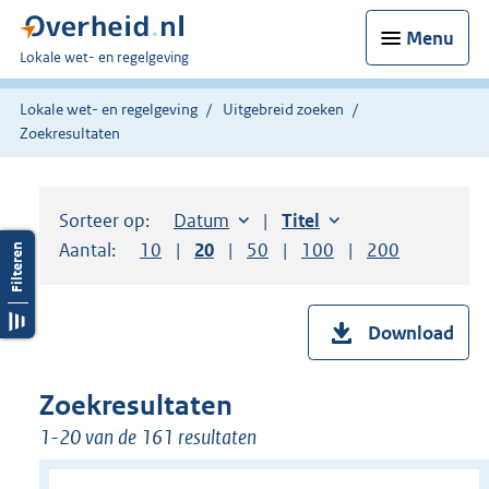
Menu
U
Lokale wet- en regelgeving
bent
hier:
Lokale wet- en regelgeving
Uitgebreid zoeken
Zoekresultaten
Sorteer op:
Sorteer op:
Datum
aflopend
Sorteer op:
Titel
oplopend
Aantal:
Toon
10
resultaten per pagina
Toon
20
resultaten per pagina
Toon
50
resultaten per pagina
Toon
100
resultaten per pag
Toon
200
resultaten
Download
Zoekresultaten
1-20 van de 161 resultaten