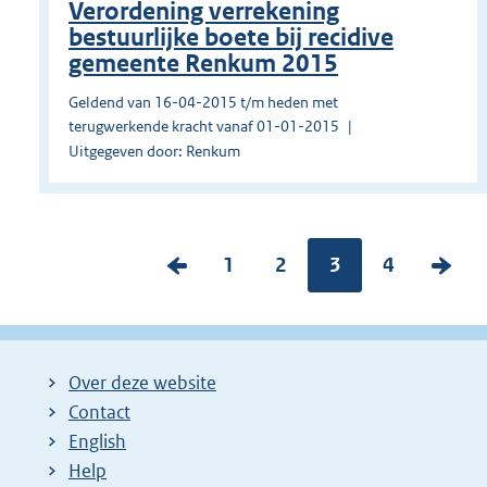
Verordening verrekening
bestuurlijke boete bij recidive
gemeente Renkum 2015
Geldend van 16-04-2015 t/m heden met
terugwerkende kracht vanaf 01-01-2015
Uitgegeven door: Renkum
V
P
1
P
2
Pagina:
3
P
4
V
o
a
a
a
o
r
g
g
g
l
i
i
i
i
g
Over deze website
g
n
n
n
e
Contact
e
a
a
a
n
English
p
:
:
:
d
Help