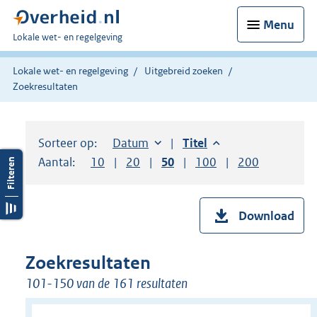
Menu
U
Lokale wet- en regelgeving
bent
hier:
Lokale wet- en regelgeving
Uitgebreid zoeken
Zoekresultaten
Sorteer op:
Sorteer op:
Datum
aflopend
Sorteer op:
Titel
aflopend
Aantal:
Toon
10
resultaten per pagina
Toon
20
resultaten per pagina
Toon
50
resultaten per pagina
Toon
100
resultaten per pag
Toon
200
resultaten
Download
Zoekresultaten
101-150 van de 161 resultaten