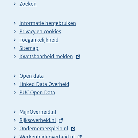
a
e
Zoeken
g
p
i
a
Informatie hergebruiken
n
g
Privacy en cookies
a
i
Toegankelijkheid
z
n
Sitemap
E
Kwetsbaarheid melden
o
a
x
e
z
t
k
o
Open data
e
Linked Data Overheid
r
e
r
PUC Open Data
e
k
n
s
r
e
MijnOverheid.nl
u
e
l
E
Rijksoverheid.nl
l
s
i
x
E
Ondernemersplein.nl
t
u
n
t
x
E
Werkenbijdeoverheid.nl