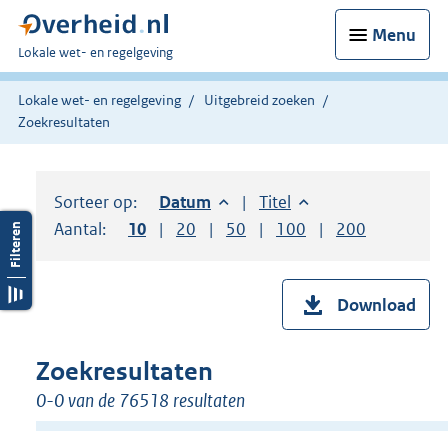
Menu
U
Lokale wet- en regelgeving
bent
hier:
Lokale wet- en regelgeving
Uitgebreid zoeken
Zoekresultaten
Sorteer op:
Sorteer op:
Datum
aflopend
Sorteer op:
Titel
oplopend
Aantal:
Toon
10
resultaten per pagina
Toon
20
resultaten per pagina
Toon
50
resultaten per pagina
Toon
100
resultaten per pag
Toon
200
resultaten
Download
Zoekresultaten
0-0 van de 76518 resultaten