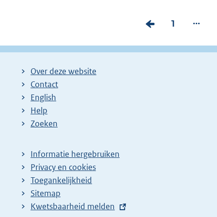
...
V
P
1
o
a
r
g
i
i
Over deze website
g
n
Contact
e
a
English
p
:
Help
Zoeken
a
g
i
Informatie hergebruiken
Privacy en cookies
n
Toegankelijkheid
a
Sitemap
z
E
Kwetsbaarheid melden
o