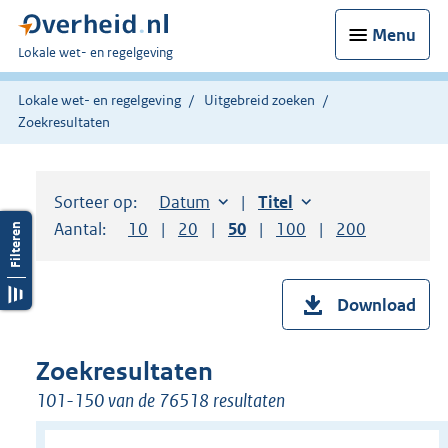
Menu
U
Lokale wet- en regelgeving
bent
hier:
Lokale wet- en regelgeving
Uitgebreid zoeken
Zoekresultaten
Sorteer op:
Sorteer op:
Datum
aflopend
Sorteer op:
Titel
oplopend
Aantal:
Toon
10
resultaten per pagina
Toon
20
resultaten per pagina
Toon
50
resultaten per pagina
Toon
100
resultaten per pag
Toon
200
resultaten
Download
Zoekresultaten
101-150 van de 76518 resultaten