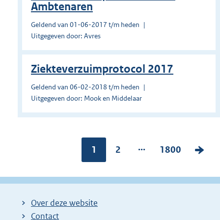
Ambtenaren
Geldend van 01-06-2017 t/m heden
Uitgegeven door: Avres
Ziekteverzuimprotocol 2017
Geldend van 06-02-2018 t/m heden
Uitgegeven door: Mook en Middelaar
...
Pagina:
1
P
2
P
1800
V
a
a
o
g
g
l
i
i
g
Over deze website
n
n
e
Contact