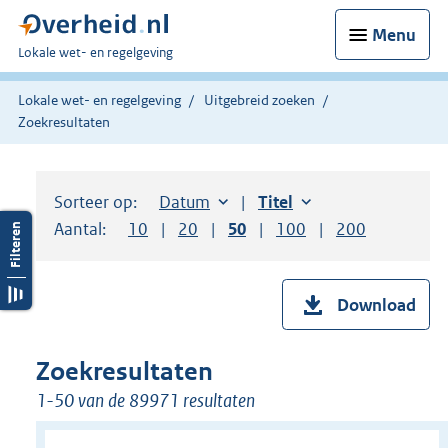
Menu
U
Lokale wet- en regelgeving
bent
hier:
Lokale wet- en regelgeving
Uitgebreid zoeken
Zoekresultaten
Sorteer op:
Sorteer op:
Datum
aflopend
Sorteer op:
Titel
oplopend
Aantal:
Toon
10
resultaten per pagina
Toon
20
resultaten per pagina
Toon
50
resultaten per pagina
Toon
100
resultaten per pag
Toon
200
resultaten
Download
Zoekresultaten
1-50 van de 89971 resultaten