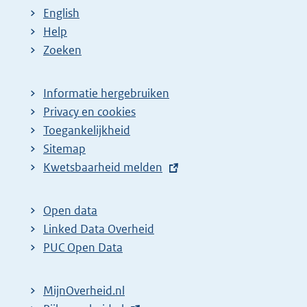
a
a
n
English
:
:
d
Help
e
Zoeken
p
a
Informatie hergebruiken
g
Privacy en cookies
i
Toegankelijkheid
n
Sitemap
E
Kwetsbaarheid melden
a
x
z
t
o
Open data
e
Linked Data Overheid
e
r
PUC Open Data
k
n
r
e
MijnOverheid.nl
e
l