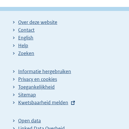
g
g
l
i
i
g
Over deze website
n
n
e
Contact
a
a
n
English
:
:
d
Help
e
Zoeken
p
a
Informatie hergebruiken
g
Privacy en cookies
i
Toegankelijkheid
n
Sitemap
E
Kwetsbaarheid melden
a
x
z
t
o
Open data
e
Linked Data Overheid