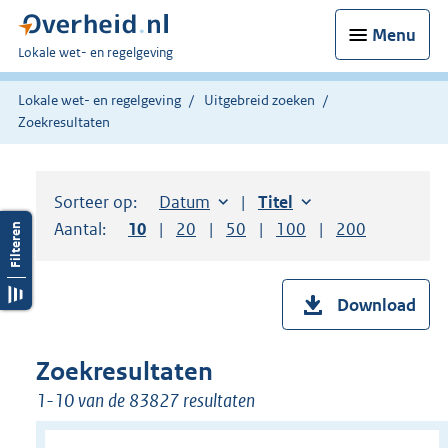
Menu
U
Lokale wet- en regelgeving
bent
hier:
Lokale wet- en regelgeving
Uitgebreid zoeken
Zoekresultaten
Sorteer op:
Sorteer op:
Datum
aflopend
Sorteer op:
Titel
oplopend
Aantal:
Toon
10
resultaten per pagina
Toon
20
resultaten per pagina
Toon
50
resultaten per pagina
Toon
100
resultaten per pag
Toon
200
resultaten
Download
Zoekresultaten
1-10 van de 83827 resultaten