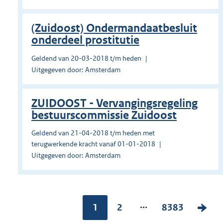
(Zuidoost) Ondermandaatbesluit
onderdeel prostitutie
Geldend van 20-03-2018 t/m heden
Uitgegeven door: Amsterdam
ZUIDOOST - Vervangingsregeling
bestuurscommissie Zuidoost
Geldend van 21-04-2018 t/m heden met
terugwerkende kracht vanaf 01-01-2018
Uitgegeven door: Amsterdam
...
Pagina:
1
P
2
P
8383
V
a
a
o