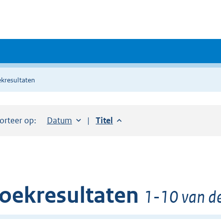
kresultaten
orteer op:
Sorteer op:
Datum
aflopend
Sorteer op:
Titel
aflopend
oekresultaten
1-10 van de