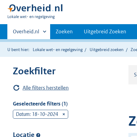
U
Lokale wet- en regelgeving
bent
Primaire
hier:
Andere
Overheid.nl
Zoeken
Uitgebreid Zoeken
sites
navigatie
binnen
U bent hier:
Lokale wet- en regelgeving
Uitgebreid zoeken
Zoe
Zoekfilter
S
Alle filters herstellen
Geselecteerde filters (1)
Datum: 18-10-2024
v
Z
e
r
Locatie