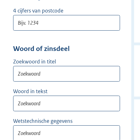
w
i
4 cijfers van postcode
j
d
e
r
Woord of zinsdeel
Zoekwoord in titel
Woord in tekst
Wetstechnische gegevens