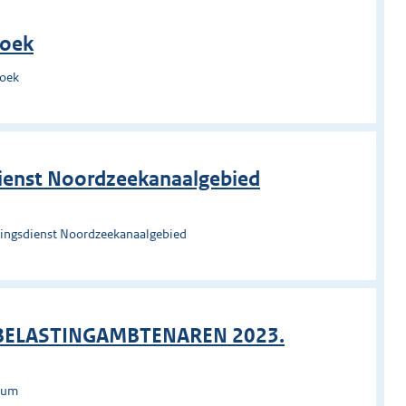
roek
roek
ienst Noordzeekanaalgebied
ingsdienst Noordzeekanaalgebied
 BELASTINGAMBTENAREN 2023.
rsum