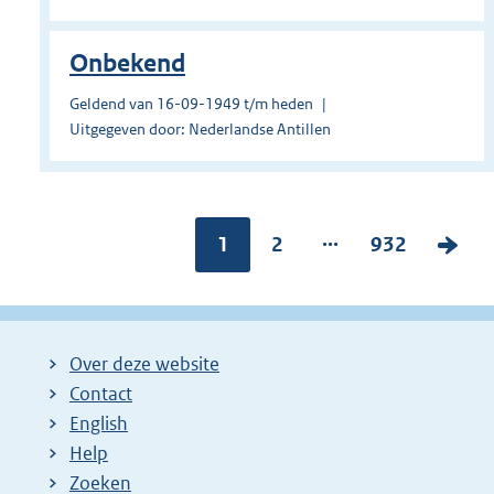
Onbekend
Geldend van 16-09-1949 t/m heden
Uitgegeven door: Nederlandse Antillen
...
Pagina:
1
P
2
P
932
V
a
a
o
g
g
l
i
i
g
Over deze website
n
n
e
Contact
a
a
n
English
:
:
d
Help
e
Zoeken