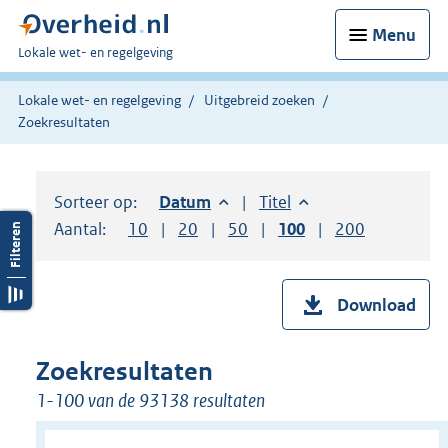
Menu
U
Lokale wet- en regelgeving
bent
hier:
Lokale wet- en regelgeving
Uitgebreid zoeken
Zoekresultaten
Sorteer op:
Sorteer op:
Datum
aflopend
Sorteer op:
Titel
oplopend
Aantal:
Toon
10
resultaten per pagina
Toon
20
resultaten per pagina
Toon
50
resultaten per pagina
Toon
100
resultaten per pag
Toon
200
resultaten
Download
Zoekresultaten
1-100 van de 93138 resultaten